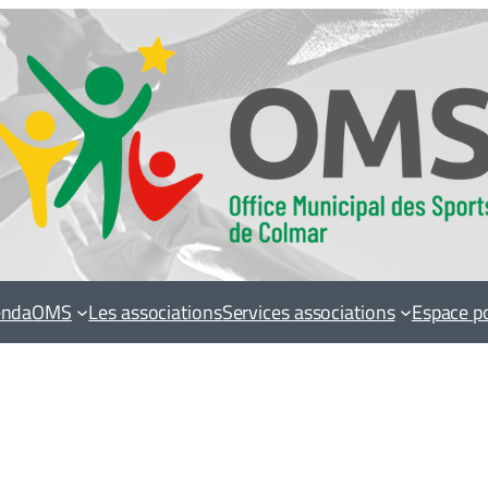
enda
OMS
Les associations
Services associations
Espace p