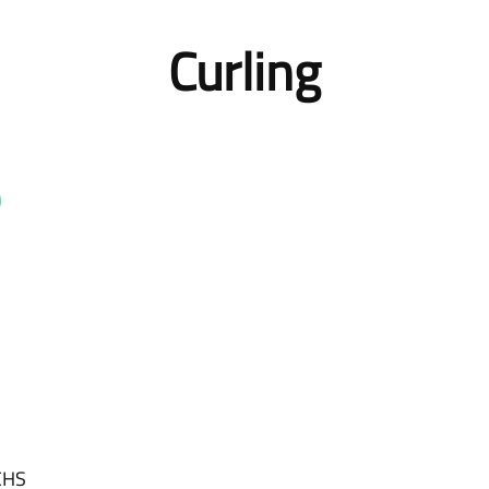
Curling
)
CHS