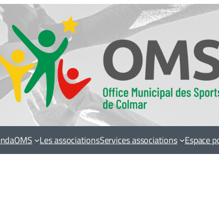
enda
OMS
Les associations
Services associations
Espace p