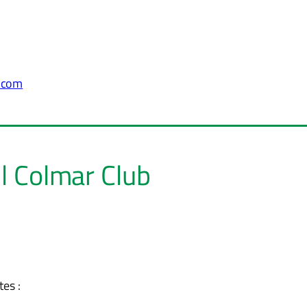
.com
l Colmar Club
tes :