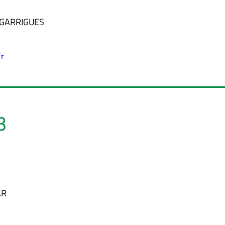
 GARRIGUES
fr
3
AR