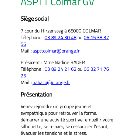
ASPTT Colmar GV
Siège social
7 cour du Hirzensteg à 68000 COLMAR
Téléphone :
03 89 24 30 48
ou
06 15 38 37
56
Mail :
aspttcolmar@orange.fr
Président : Mme Nadine BADER
Téléphone :
03 89 24 21 62
ou
06 32 71 76
25
Mail :
nabaco@orange.fr
Présentation
Venez rejoindre un groupe jeune et
sympathique pour retrouver la forme,
démarrer une activité sportive, embellir votre
silhouette, se relaxer, se ressourcer l’esprit,
évacuer les tensions et le stress.