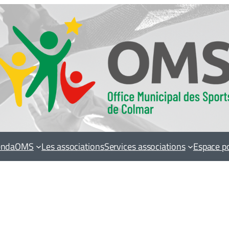
enda
OMS
Les associations
Services associations
Espace p