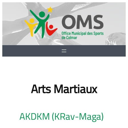
Aller
au
contenu
Arts Martiaux
AKDKM (KRav-Maga)